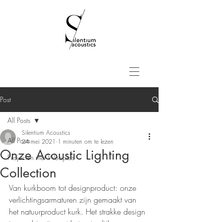
Post
All Posts
Silentium Acoustics
All Posts
24 mei 2021
1 minuten om te lezen
Onze Acoustic Lighting
Projecten met Woopies
Collection
Van kurkboom tot designproduct: onze 
verlichtingsarmaturen zijn gemaakt van 
het natuurproduct kurk. Het strakke design 