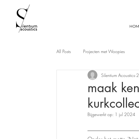
HOM
All Posts
Projecten met Woopies
Silentium Acoustics
2
maak ken
kurkcolle
Bijgewerkt op:
1 jul 2024