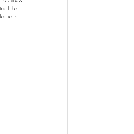
ich opnieuw 
uurlijke 
ectie is 