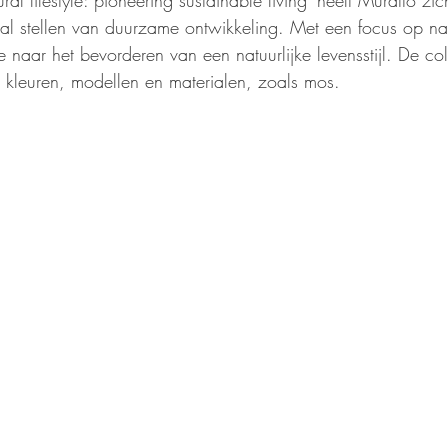
al lifestyle: pioneering sustainable living' heeft Muratto z
al stellen van duurzame ontwikkeling. Met een focus op nat
e naar het bevorderen van een natuurlijke levensstijl. De coll
 kleuren, modellen en materialen, zoals mos.