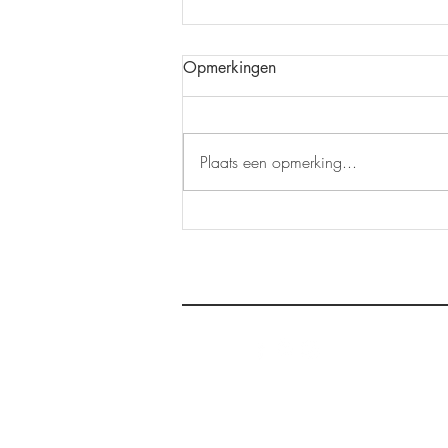
Opmerkingen
Plaats een opmerking...
Kurk fineer voor toepassing op
wanden plafond en
meubelplaat.