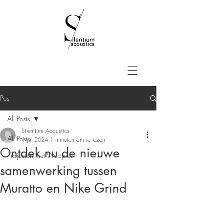
Post
All Posts
Silentium Acoustics
All Posts
1 jul 2024
1 minuten om te lezen
Ontdek nu de nieuwe
Projecten met Woopies
samenwerking tussen
Muratto en Nike Grind