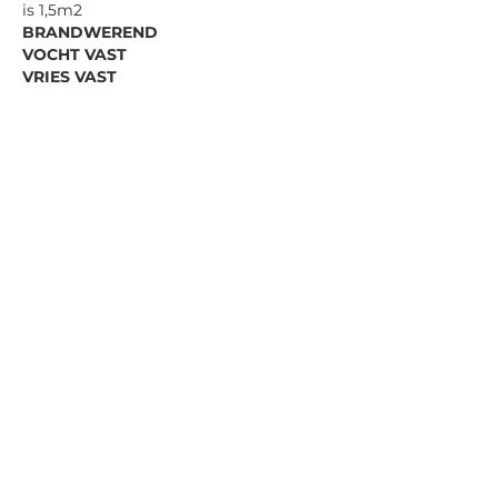
is 1,5m2
BRANDWEREND
VOCHT VAST
VRIES VAST
50 cm
vraag offerte aan
Geproduceerd in Portugal, in de