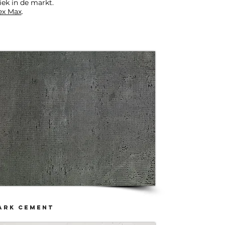
ek in de markt.
ex Max
.
ark cement