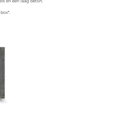
ls en een laag beton.
 box*.