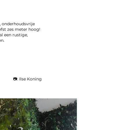
, onderhoudsvrije
efst zes meter hoog!
l een rustige,
en.
📷: Ilse Koning