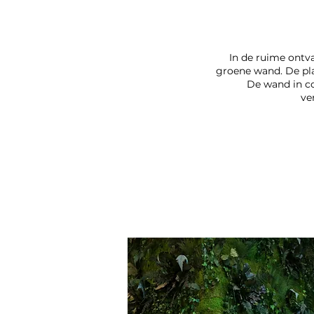
In de ruime ontv
groene wand. De pla
De wand in co
ve