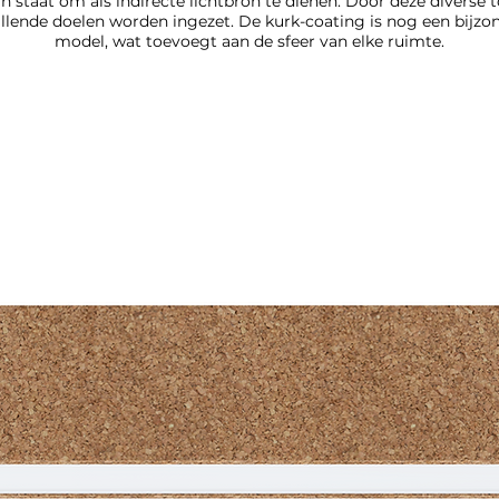
 in staat om als indirecte lichtbron te dienen. Door deze diverse
illende doelen worden ingezet. De kurk-coating is nog een bijzon
model, wat toevoegt aan de sfeer van elke ruimte.