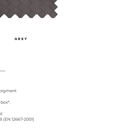
grey
rpigment
 box*.
4)
8 (EN 12667-2001)