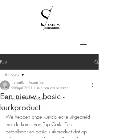
Post
All Posts
Silentium Acoustics
All Posts
30 jul 2021
1 minuten om te lezen
Een nieuw - basic -
Projecten met Woopies
kurkproduct
We hebben onze kurkcollectie uitgebreid 
met de komst van Top Cork. Een 
betaalbaar en basic kurkproduct dat op 