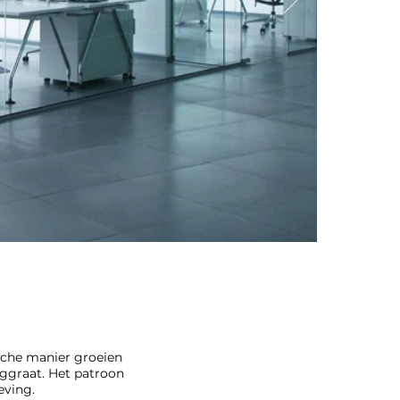
sche manier groeien
nggraat. Het patroon
eving.