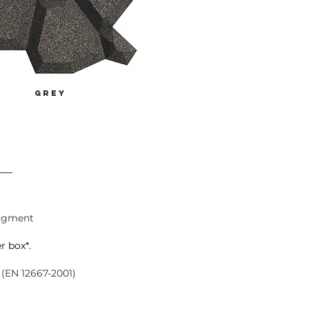
grey
pigment
er box*.
 (EN 12667-2001)